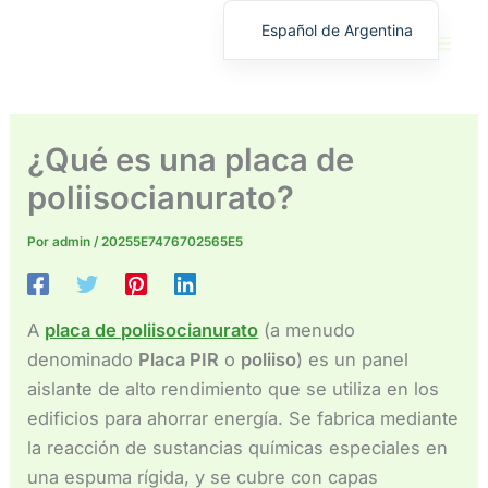
Ir
Español de Argentina
al
English
contenido
繁體中文
Deutsch (Sie)
¿Qué es una placa de
日本語
poliisocianurato?
Español
Por
admin
/
20255E7476702565E5
Français
Русский
Deutsch (Schweiz)
A
placa de poliisocianurato
(a menudo
Deutsch (Österreich)
denominado
Placa PIR
o
poliiso
) es un panel
aislante de alto rendimiento que se utiliza en los
Español de Costa Rica
edificios para ahorrar energía. Se fabrica mediante
Español de Perú
la reacción de sustancias químicas especiales en
Español de Colombia
una espuma rígida, y se cubre con capas