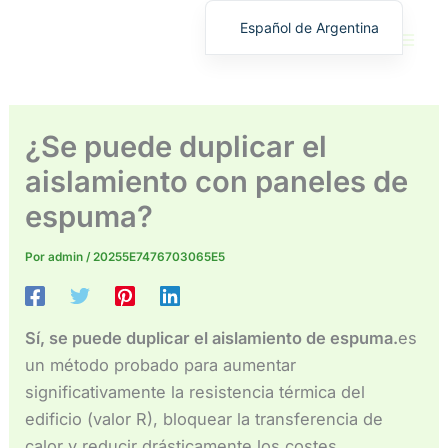
Ir
Español de Argentina
al
English
contenido
繁體中文
Deutsch (Sie)
¿Se puede duplicar el
日本語
aislamiento con paneles de
Español
espuma?
Français
Русский
Por
admin
/
20255E7476703065E5
Deutsch (Schweiz)
Deutsch (Österreich)
Sí, se puede duplicar el aislamiento de espuma.
es
Español de Costa Rica
un método probado para aumentar
Español de Perú
significativamente la resistencia térmica del
edificio (valor R), bloquear la transferencia de
Español de Colombia
calor y reducir drásticamente los costes