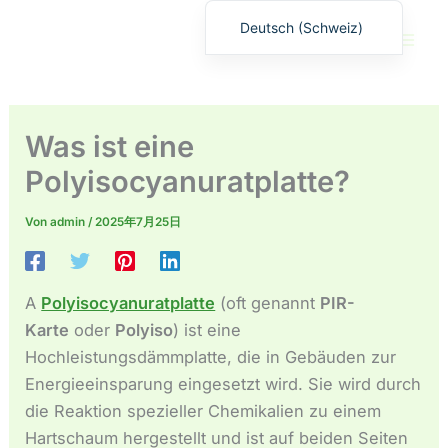
Zum
Deutsch (Schweiz)
Inhalt
English
springen
繁體中文
Deutsch (Sie)
Was ist eine
日本語
Polyisocyanuratplatte?
Español
Von
admin
/
2025年7月25日
Français
Русский
Deutsch (Österreich)
A
Polyisocyanuratplatte
(oft genannt
PIR-
Español de Costa Rica
Karte
oder
Polyiso
) ist eine
Hochleistungsdämmplatte, die in Gebäuden zur
Español de Perú
Energieeinsparung eingesetzt wird. Sie wird durch
Español de Colombia
die Reaktion spezieller Chemikalien zu einem
Español de Chile
Hartschaum hergestellt und ist auf beiden Seiten