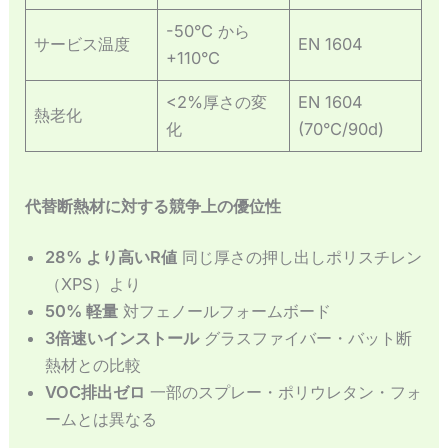
-50°C から
サービス温度
EN 1604
+110°C
<2%厚さの変
EN 1604
熱老化
化
(70°C/90d)
代替断熱材に対する競争上の優位性
28% より高いR値
同じ厚さの押し出しポリスチレン
（XPS）より
50% 軽量
対フェノールフォームボード
3倍速いインストール
グラスファイバー・バット断
熱材との比較
VOC排出ゼロ
一部のスプレー・ポリウレタン・フォ
ームとは異なる