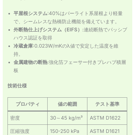
平屋根システム
:40%はパーライト系屋根より軽量
で、シームレスな熱橋防止機能を備えています。
外断熱仕上げシステム（EIFS）
:連続断熱でパッシブ
ハウス認証を取得
冷蔵倉庫
:0.023W/mKのλ値で安定した温度を維
持。
金属建物の断熱
:強化箔フェーサー付きプレハブ積層
板
技術仕様
プロパティ
値の範囲
テスト基準
密度
30～45 kg/m³
ASTM D1622
圧縮強度
150-250 kPa
ASTM D1621