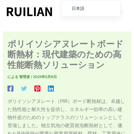
コ
日本語
ン
English
テ
ン
繁體中文
ツ
Deutsch (Sie)
ポリイソシアヌレートボード
へ
Español
ス
断熱材：現代建築のための高
Français
キ
性能断熱ソリューション
Русский
ッ
プ
Deutsch (Schweiz)
による
管理者
/
2025年5月8日
Deutsch (Österreich)
Español de Costa Rica
ポリイソシアヌレート（PIR）ボード断熱材は、卓越し
Español de Perú
た熱性能と耐久性を提供し、エネルギー効率の高い建
Español de Colombia
物外皮のためのトップクラスのソリューションとして
登場しました。独立気泡の硬質発泡断熱材として、優
Español de Chile
れたR値保持が重要な商業用屋根材、壁材、工業用途に