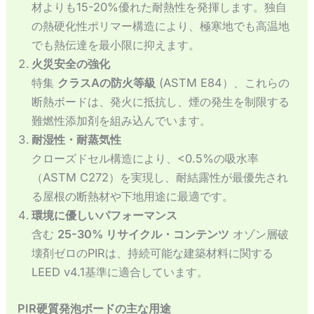
材よりも15-20%優れた耐熱性を発揮します。独自
の熱硬化性ポリマー構造により、極寒地でも高温地
でも熱伝達を最小限に抑えます。
火災安全の強化
特集
クラスAの防火等級
(ASTM E84）、これらの
断熱ボードは、発火に抵抗し、煙の発生を制限する
難燃性添加剤を組み込んでいます。
耐湿性・耐蒸気性
クローズドセル構造により、<0.5%の吸水率
（ASTM C272）を実現し、耐結露性が最優先され
る屋根の断熱材や下地用途に最適です。
環境に優しいパフォーマンス
含む
25-30% リサイクル・コンテンツ
オゾン層破
壊剤ゼロのPIRは、持続可能な建築材料に関する
LEED v4.1基準に適合しています。
PIR硬質発泡ボードの主な用途