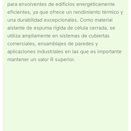
Español de México
para envolventes de edificios energéticamente
eficientes, ya que ofrece un rendimiento térmico y
Español de Argentina
una durabilidad excepcionales. Como material
Français du Canada
aislante de espuma rígida de célula cerrada, se
Français de Belgique
utiliza ampliamente en sistemas de cubiertas
comerciales, ensamblajes de paredes y
aplicaciones industriales en las que es importante
mantener un valor R superior.