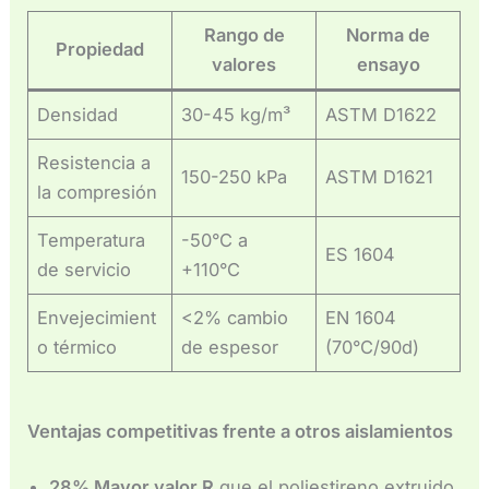
Rango de
Norma de
Propiedad
valores
ensayo
Densidad
30-45 kg/m³
ASTM D1622
Resistencia a
150-250 kPa
ASTM D1621
la compresión
Temperatura
-50°C a
ES 1604
de servicio
+110°C
Envejecimient
<2% cambio
EN 1604
o térmico
de espesor
(70°C/90d)
Ventajas competitivas frente a otros aislamientos
28% Mayor valor R
que el poliestireno extruido