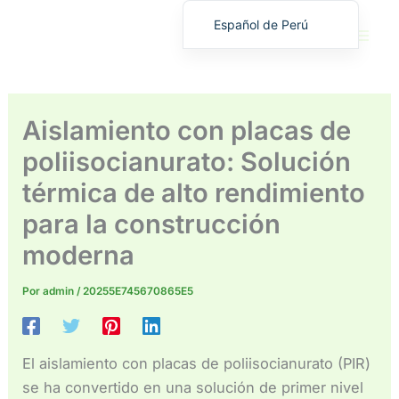
Ir
Español de Perú
al
English
contenido
繁體中文
Deutsch (Sie)
Aislamiento con placas de
日本語
poliisocianurato: Solución
Español
térmica de alto rendimiento
Français
para la construcción
Русский
moderna
Deutsch (Schweiz)
Deutsch (Österreich)
Por
admin
/
20255E745670865E5
Español de Costa Rica
Español de Colombia
El aislamiento con placas de poliisocianurato (PIR)
Español de Chile
se ha convertido en una solución de primer nivel