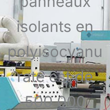
panneaux
Español de México
Español de Argentina
Français du Canada
isolants en
Français de Belgique
polyisocyanu
rate est de
500 000