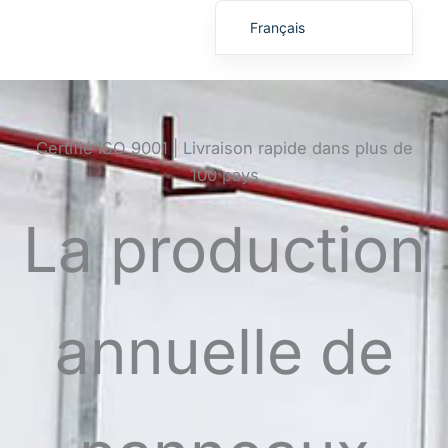
Aller
Français
au
English
contenu
繁體中文
Deutsch (Sie)
Certifié ISO 9001 | Livraison rapide dans plus de
日本語
100 pays
Español
La production
Русский
Deutsch (Schweiz)
Deutsch (Österreich)
annuelle de
Español de Costa Rica
Español de Perú
Español de Colombia
Español de Chile