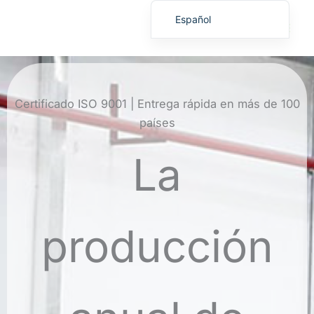
Ir
Español
al
English
contenido
繁體中文
Deutsch (Sie)
Certificado ISO 9001 | Entrega rápida en más de 100
日本語
países
Français
La
Русский
Deutsch (Schweiz)
Deutsch (Österreich)
producción
Español de Costa Rica
Español de Perú
Español de Colombia
Español de Chile