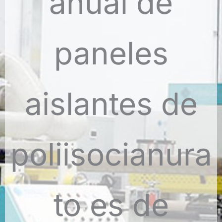
anual de
Español de México
Español de Argentina
Français du Canada
paneles
Français de Belgique
aislantes de
poliisocianura
to es de