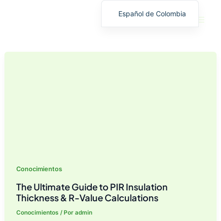
Ir
Español de Colombia
al
English
contenido
繁體中文
Deutsch (Sie)
日本語
Español
Français
Русский
Deutsch (Schweiz)
Deutsch (Österreich)
Conocimientos
Español de Costa Rica
The Ultimate Guide to PIR Insulation
Español de Perú
Thickness & R-Value Calculations
Español de Chile
Conocimientos
/ Por
admin