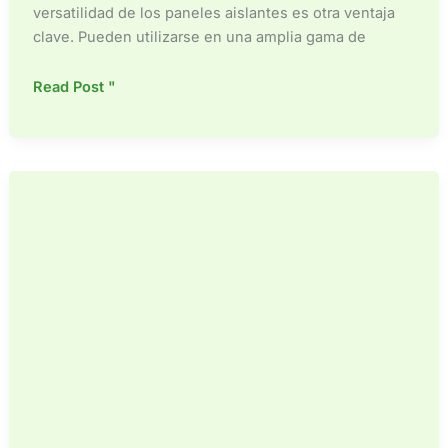
versatilidad de los paneles aislantes es otra ventaja
clave. Pueden utilizarse en una amplia gama de
Ventajas
Read Post "
del
uso
de
paneles
aislantes
en
la
construcción