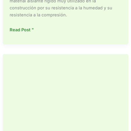
material aislante rígido muy utilizado en la
construcción por su resistencia a la humedad y su
resistencia a la compresión.
¿Cuáles
Read Post "
son
las
desventajas
de
la
espuma
XPS?