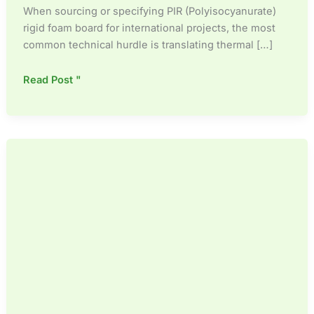
Español de México
When sourcing or specifying PIR (Polyisocyanurate)
rigid foam board for international projects, the most
Español de Argentina
common technical hurdle is translating thermal […]
Français du Canada
Français de Belgique
The
Read Post "
Ultimate
Guide
to
PIR
Insulation
Thickness
&
R-
Value
Calculations