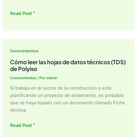
¿Quiénes
Read Post "
son
los
principales
fabricantes
de
Conocimientos
paneles
Cómo leer las hojas de datos técnicos (TDS)
aislantes?
de Polyiso
Conocimientos
/ Por
admin
Si trabaja en el sector de la construcción o está
planificando un proyecto de aislamiento, es probable
que se haya topado con un documento llamado Ficha
técnica.
Cómo
Read Post "
leer