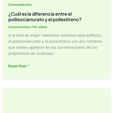
Conocimientos
¿Cuál es la diferencia entre el
poliisocianurato y el poliestireno?
Conocimientos
/ Por
admin
A la hora de elegir materiales aislantes para edificios,
el poliisocianurato y el poliestireno son dos nombres
que suelen aparecer en las conversaciones de los
propietarios de viviendas.’
¿Cuál
Read Post "
es
la
diferencia
entre
el
poliisocianurato
y