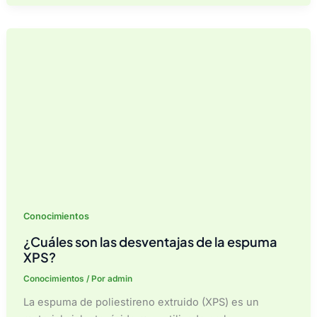
las
desventajas
del
aislamiento
rígido?
Una
guía
completa
sobre
sus
inconvenientes.
Conocimientos
¿Cuáles son las desventajas de la espuma
XPS?
Conocimientos
/ Por
admin
La espuma de poliestireno extruido (XPS) es un