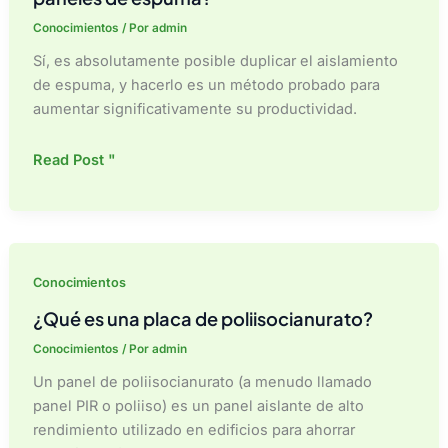
Conocimientos
/ Por
admin
Sí, es absolutamente posible duplicar el aislamiento
de espuma, y hacerlo es un método probado para
aumentar significativamente su productividad.
¿Se
Read Post "
puede
duplicar
el
aislamiento
con
Conocimientos
paneles
¿Qué es una placa de poliisocianurato?
de
espuma?
Conocimientos
/ Por
admin
Un panel de poliisocianurato (a menudo llamado
panel PIR o poliiso) es un panel aislante de alto
rendimiento utilizado en edificios para ahorrar