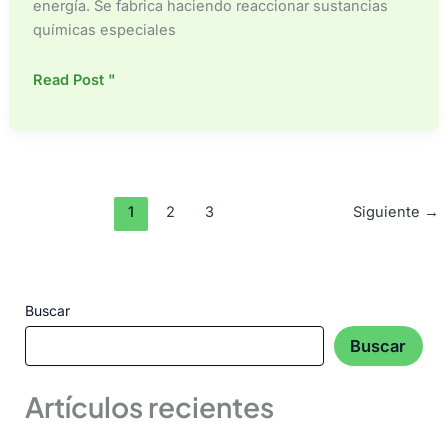
energía. Se fabrica haciendo reaccionar sustancias
químicas especiales
¿Qué
Read Post "
es
una
placa
de
poliisocianurato?
1
2
3
Siguiente
→
Buscar
Buscar
Artículos recientes