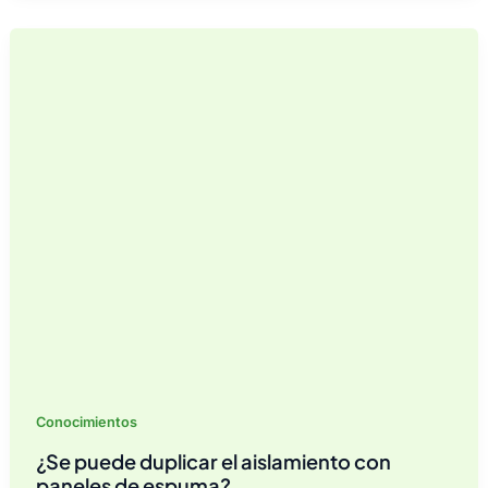
valor
R
del
panel
PIR?
Conocimientos
¿Se puede duplicar el aislamiento con
paneles de espuma?