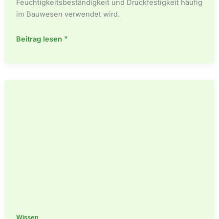
Feuchtigkeitsbeständigkeit und Druckfestigkeit häufig
im Bauwesen verwendet wird.
Was
Beitrag lesen "
sind
die
Nachteile
von
XPS-
Schaum?
Wissen