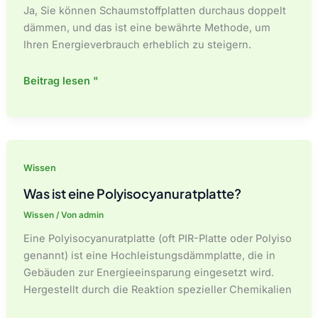
Ja, Sie können Schaumstoffplatten durchaus doppelt
dämmen, und das ist eine bewährte Methode, um
Ihren Energieverbrauch erheblich zu steigern.
Kann
Beitrag lesen "
man
die
Schaumstoffplattenisolierung
verdoppeln?
Wissen
Was ist eine Polyisocyanuratplatte?
Wissen
/ Von
admin
Eine Polyisocyanuratplatte (oft PIR-Platte oder Polyiso
genannt) ist eine Hochleistungsdämmplatte, die in
Gebäuden zur Energieeinsparung eingesetzt wird.
Hergestellt durch die Reaktion spezieller Chemikalien