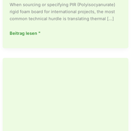
Español de México
When sourcing or specifying PIR (Polyisocyanurate)
rigid foam board for international projects, the most
Español de Argentina
common technical hurdle is translating thermal […]
Français du Canada
Français de Belgique
The
Beitrag lesen "
Ultimate
Guide
to
PIR
Insulation
Thickness
&
R-
Value
Calculations