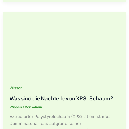
die
Nachteile
der
starren
Isolierung?
Ein
vollständiger
Leitfaden
zu
den
Nachteilen
Wissen
Was sind die Nachteile von XPS-Schaum?
Wissen
/ Von
admin
Extrudierter Polystyrolschaum (XPS) ist ein starres
Dämmmaterial, das aufgrund seiner