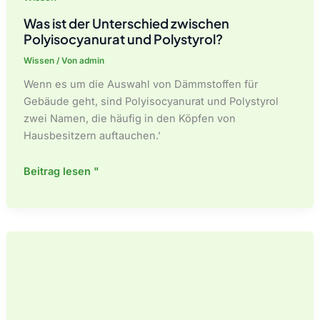
Was ist der Unterschied zwischen
Polyisocyanurat und Polystyrol?
Wissen
/ Von
admin
Wenn es um die Auswahl von Dämmstoffen für
Gebäude geht, sind Polyisocyanurat und Polystyrol
zwei Namen, die häufig in den Köpfen von
Hausbesitzern auftauchen.’
Was
Beitrag lesen "
ist
der
Unterschied
zwischen
Polyisocyanurat
und
Polystyrol?