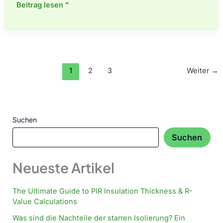
Was
Beitrag lesen "
ist
eine
Polyisocyanuratplatte?
1
2
3
Weiter
→
Suchen
Suchen
Neueste Artikel
The Ultimate Guide to PIR Insulation Thickness & R-
Value Calculations
Was sind die Nachteile der starren Isolierung? Ein