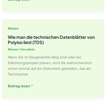
sind
die
wichtigsten
Hersteller
von
Wissen
Dämmplatten?
Wie man die technischen Datenblätter von
Polyiso liest (TDS)
Wissen
/ Von
admin
Wenn Sie im Baugewerbe tätig sind oder ein
Dämmungsprojekt planen, sind Sie wahrscheinlich
schon einmal auf ein Dokument gestoßen, das als
Technischer
Wie
Beitrag lesen "
man
die
technischen