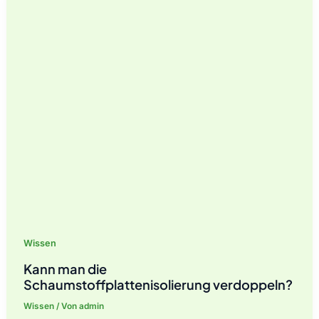
Wert
der
PIR-
Platte?
Wissen
Kann man die
Schaumstoffplattenisolierung verdoppeln?
Wissen
/ Von
admin