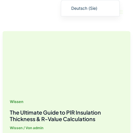
Zum
Deutsch (Sie)
Inhalt
English
springen
繁體中文
日本語
Español
Français
Русский
Deutsch (Schweiz)
Deutsch (Österreich)
Español de Costa Rica
Wissen
Español de Perú
The Ultimate Guide to PIR Insulation
Español de Colombia
Thickness & R-Value Calculations
Español de Chile
Wissen
/ Von
admin