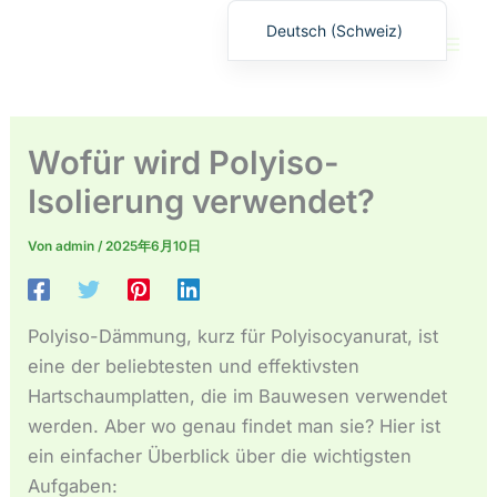
Zum
Deutsch (Schweiz)
Inhalt
English
springen
繁體中文
Deutsch (Sie)
Wofür wird Polyiso-
日本語
Isolierung verwendet?
Español
Von
admin
/
2025年6月10日
Français
Русский
Deutsch (Österreich)
Polyiso-Dämmung, kurz für Polyisocyanurat, ist
Español de Costa Rica
eine der beliebtesten und effektivsten
Hartschaumplatten, die im Bauwesen verwendet
Español de Perú
werden. Aber wo genau findet man sie? Hier ist
Español de Colombia
ein einfacher Überblick über die wichtigsten
Español de Chile
Aufgaben: