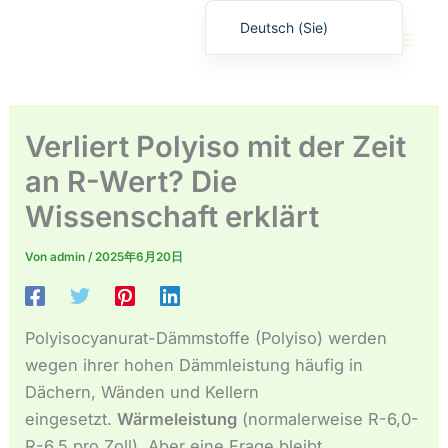
Zum
Deutsch (Sie)
Inhalt
English
springen
繁體中文
日本語
Verliert Polyiso mit der Zeit
Español
an R-Wert? Die
Français
Wissenschaft erklärt
Русский
Deutsch (Schweiz)
Von
admin
/
2025年6月20日
Deutsch (Österreich)
Español de Costa Rica
Polyisocyanurat-Dämmstoffe (Polyiso) werden
Español de Perú
wegen ihrer hohen Dämmleistung häufig in
Español de Colombia
Dächern, Wänden und Kellern
eingesetzt.
Wärmeleistung
(normalerweise R-6,0-
Español de Chile
R-6,5 pro Zoll). Aber eine Frage bleibt