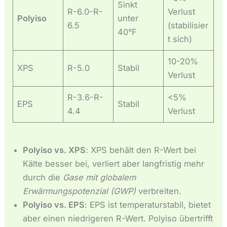
Sinkt
R-6.0-R-
Verlust
Polyiso
unter
6.5
(stabilisier
40°F
t sich)
10-20%
XPS
R-5.0
Stabil
Verlust
R-3.6-R-
<5%
EPS
Stabil
4.4
Verlust
Polyiso vs. XPS
: XPS behält den R-Wert bei
Kälte besser bei, verliert aber langfristig mehr
durch die
Gase mit globalem
Erwärmungspotenzial (GWP)
verbreiten.
Polyiso vs. EPS
: EPS ist temperaturstabil, bietet
aber einen niedrigeren R-Wert. Polyiso übertrifft