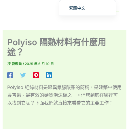
跳
繁體中文
至
English
內
容
Deutsch (Sie)
日本語
Polyiso 隔熱材料有什麼用
Español
途？
Français
按
管理員
/
2025 年 6 月 10 日
Русский
Deutsch (Schweiz)
Deutsch (Österreich)
Polyiso 絕緣材料是聚異氰脲酸酯的簡稱，是建築中使用
Español de Costa Rica
最普遍、最有效的硬質泡沫板之一。但您到底在哪裡可
以找到它呢？下面我們就直接來看看它的主要工作：
Español de Perú
Español de Colombia
Español de Chile