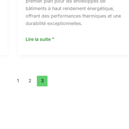
premier plan pour les enveloppes de
bâtiments à haut rendement énergétique,
offrant des performances thermiques et une
durabilité exceptionnelles.
Isolation
Lire la suite "
en
panneaux
de
polyisocyanurate
:
1
2
3
Solution
thermique
haute
performance
pour
la
construction