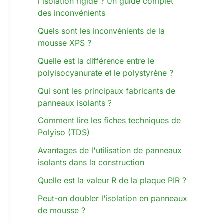
l'isolation rigide ? Un guide complet
Español de Colombia
des inconvénients
Español de Chile
Quels sont les inconvénients de la
Español de México
mousse XPS ?
Español de Argentina
Quelle est la différence entre le
Français de Belgique
polyisocyanurate et le polystyrène ?
Qui sont les principaux fabricants de
panneaux isolants ?
Comment lire les fiches techniques de
Polyiso (TDS)
Avantages de l'utilisation de panneaux
isolants dans la construction
Quelle est la valeur R de la plaque PIR ?
Peut-on doubler l'isolation en panneaux
de mousse ?