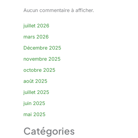
Aucun commentaire à afficher.
juillet 2026
mars 2026
Français de Belgique
Décembre 2025
Español de Argentina
Español de México
novembre 2025
Español de Chile
octobre 2025
Español de Colombia
août 2025
Español de Perú
juillet 2025
Español de Costa Rica
juin 2025
Deutsch (Österreich)
mai 2025
Deutsch (Schweiz)
Catégories
Русский