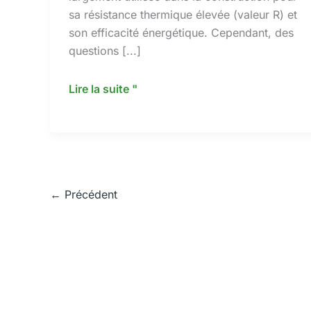
sa résistance thermique élevée (valeur R) et
son efficacité énergétique. Cependant, des
questions [...]
L'isolant
Lire la suite "
Polyiso
perd-
il
sa
valeur
←
Précédent
R
avec
le
temps
?
Une
analyse