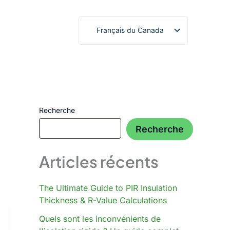
Français du Canada
English
繁體中文
Deutsch (Sie)
日本語
Recherche
Español
Recherche
Français
Русский
Articles récents
Deutsch (Schweiz)
Deutsch (Österreich)
The Ultimate Guide to PIR Insulation
Español de Costa Rica
Thickness & R-Value Calculations
Español de Perú
Quels sont les inconvénients de